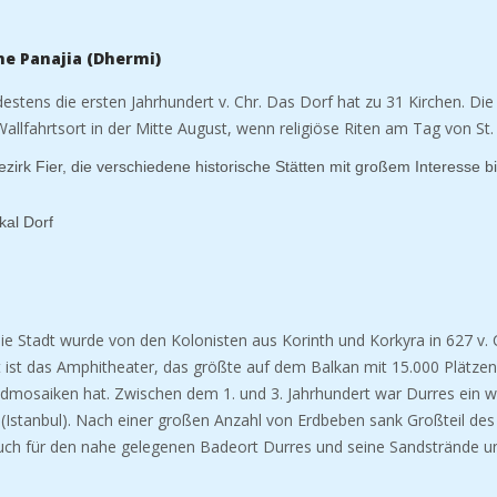
che Panajia (Dhermi)
stens die ersten Jahrhundert v. Chr. Das Dorf hat zu 31 Kirchen.
Die
 Wallfahrtsort in der Mitte August, wenn religiöse Riten am Tag von S
zirk Fier, die verschiedene historische Stätten mit großem Interesse bie
kal Dorf
Die Stadt wurde von den Kolonisten aus Korinth und Korkyra in 627 v.
 ist das Amphitheater, das größte auf dem Balkan mit 15.000 Plätzen,
andmosaiken hat. Zwischen dem 1. und 3. Jahrhundert war Durres ein w
stanbul). Nach einer großen Anzahl von Erdbeben sank Großteil des
 auch für den nahe gelegenen Badeort Durres und seine Sandstrände