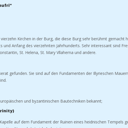
ufri”
bt vierzehn Kirchen in der Burg, die diese Burg sehr berühmt gemacht 
 und Anfang des vierzehnten Jahrhunderts. Sehr interessant sind Fres
. Konstantin, St. Helena, St. Mary Vllaherna und andere.
erat gefunden. Sie sind auf den Fundamenten der Illyrieschen Mauer
ind.
 europäischen und byzantinischen Bautechniken bekannt;
rinity)
die Kapelle auf dem Fundament der Ruinen eines heidnischen
Tempels ge