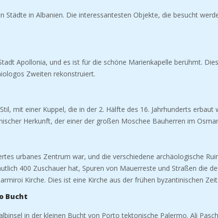
hen Städte in Albanien. Die interessantesten Objekte, die besucht we
n Stadt Apollonia, und es ist für die schöne Marienkapelle berühmt. Die
iologos Zweiten rekonstruiert.
il, mit einer Kuppel, die in der 2. Hälfte des 16.
Jahrhunderts erbaut
anischer Herkunft, der einer der großen Moschee Bauherren im Osman
lisiertes urbanes Zentrum war, und die
verschiedene archäologische Ruine
ermutlich 400 Zuschauer hat, Spuren von Mauerreste und Straßen die de
rmiroi Kirche. Dies ist eine Kirche aus der frühen byzantinischen Zeit
mo Bucht
 Halbinsel in der kleinen Bucht von Porto tektonische Palermo. Ali Pas