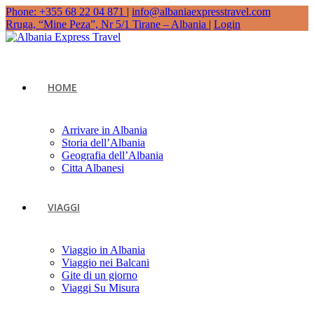
Phone: +355 68 22 04 871
|
info@albaniaexpresstravel.com
Rruga, “Mine Peza”, Nr 5/1 Tirane – Albania
|
Login
HOME
Arrivare in Albania
Storia dell’Albania
Geografia dell’Albania
Citta Albanesi
VIAGGI
Viaggio in Albania
Viaggio nei Balcani
Gite di un giorno
Viaggi Su Misura