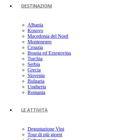
DESTINAZIONI
Albania
Kosovo
Macedonia del Nord
Montenegro
Croazia
Bosnia ed Erzegovina
Turchia
Serbia
Grecia
Slovenia
Bulgaria
Ungheria
Romania
LE ATTIVITÀ
Degustazione Vini
Tour di più giorni