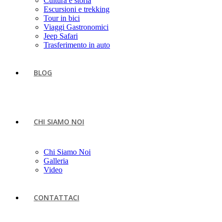
Cultura e storia
Escursioni e trekking
Tour in bici
Viaggi Gastronomici
Jeep Safari
Trasferimento in auto
BLOG
CHI SIAMO NOI
Chi Siamo Noi
Galleria
Video
CONTATTACI