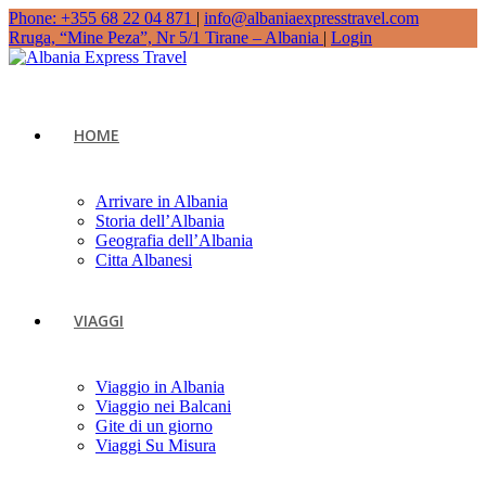
Phone: +355 68 22 04 871
|
info@albaniaexpresstravel.com
Rruga, “Mine Peza”, Nr 5/1 Tirane – Albania
|
Login
HOME
Arrivare in Albania
Storia dell’Albania
Geografia dell’Albania
Citta Albanesi
VIAGGI
Viaggio in Albania
Viaggio nei Balcani
Gite di un giorno
Viaggi Su Misura