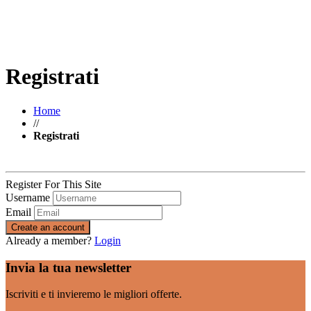
Registrati
Home
//
Registrati
Register For This Site
Username
Email
Create an account
Already a member?
Login
Invia la tua newsletter
Iscriviti e ti invieremo le migliori offerte.