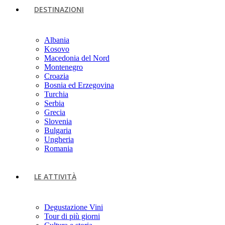
DESTINAZIONI
Albania
Kosovo
Macedonia del Nord
Montenegro
Croazia
Bosnia ed Erzegovina
Turchia
Serbia
Grecia
Slovenia
Bulgaria
Ungheria
Romania
LE ATTIVITÀ
Degustazione Vini
Tour di più giorni