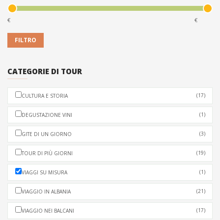
PARTENZA
(Il Tour Inzia) Tirana-Albania
€
€
LEGGI DI PIÙ
PRENOTA ORA
CATEGORIE DI TOUR
(17)
CULTURA E STORIA
(1)
DEGUSTAZIONE VINI
(3)
GITE DI UN GIORNO
(19)
TOUR DI PIÙ GIORNI
(1)
VIAGGI SU MISURA
(21)
VIAGGIO IN ALBANIA
(17)
VIAGGIO NEI BALCANI