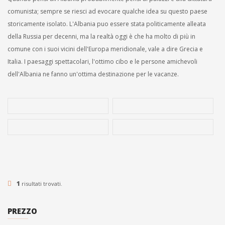
comunista; sempre se riesci ad evocare qualche idea su questo paese
storicamente isolato. L'Albania puo essere stata politicamente alleata
della Russia per decenni, ma la realtà oggi è che ha molto di più in
comune con i suoi vicini dell'Europa meridionale, vale a dire Grecia e
Italia. I paesaggi spettacolari, l'ottimo cibo e le persone amichevoli
dell'Albania ne fanno un'ottima destinazione per le vacanze.
PAESAGGI CULTURALI DELL’ALBANIA
1
risultati trovati.
8 GIORNI / 7 NOTTI
0 RECENSIONI
PREZZO
Date
January 1, 2021