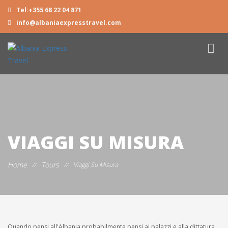
Tel:+355 68 22 04 871
info@albaniaexpresstravel.com
VIAGGI SU MISURA
Home
Tours
//
//
Viaggi Su Misura
Quando pensi all'Albania probabilmente pensi ai palazzi e alla dittatura