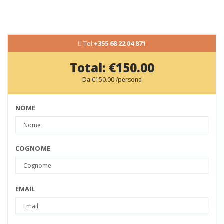
Tel:
+355 68 22 04 871
Total:
€150.00
Da
€150.00
/persona
NOME
COGNOME
EMAIL