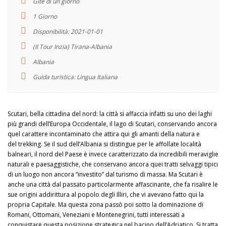
Gite di un giorno
1 Giorno
Disponibilità: 2021-01-01
(Il Tour Inzia) Tirana-Albania
Albania
Guida turistica: Lingua Italiana
Scutari, bella cittadina del nord: la città si affaccia infatti su uno dei laghi
più grandi dell’Europa Occidentale, il lago di Scutari, conservando ancora
quel carattere incontaminato che attira qui gli amanti della natura e
del trekking. Se il sud dell’Albania si distingue per le affollate località
balneari, il nord del Paese è invece caratterizzato da incredibili meraviglie
naturali e paesaggistiche, che conservano ancora quei tratti selvaggi tipici
di un luogo non ancora “investito” dal turismo di massa. Ma Scutari è
anche una città dal passato particolarmente affascinante, che fa risalire le
sue origini addirittura al popolo degli Illiri, che vi avevano fatto qui la
propria Capitale. Ma questa zona passò poi sotto la dominazione di
Romani, Ottomani, Veneziani e Montenegrini, tutti interessati a
conquistare questa posizione strategica nel bacino dell’Adriatico. Si tratta