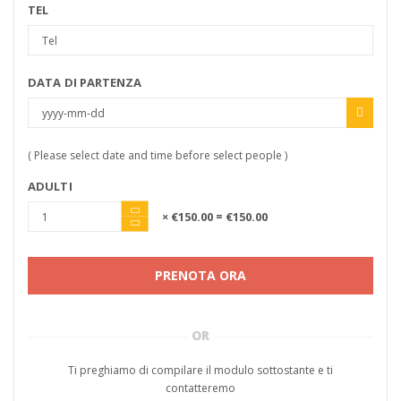
TEL
DATA DI PARTENZA
( Please select date and time before select people )
ADULTI
× €150.00
= €150.00
PRENOTA ORA
OR
Ti preghiamo di compilare il modulo sottostante e ti
contatteremo